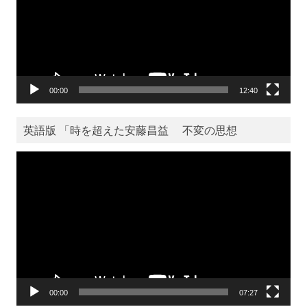
ー
ヤ
ー
00:00
12:40
英語版 「時を超えた安藤昌益 不変の思想
動
画
プ
レ
ー
ヤ
ー
00:00
07:27