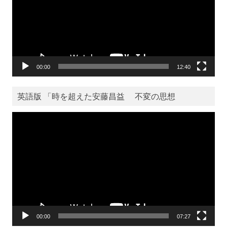
ー
ヤ
ー
00:00
12:40
英語版 「時を超えた安藤昌益 不変の思想
動
画
プ
レ
ー
ヤ
ー
00:00
07:27