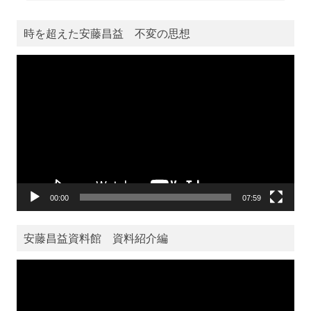
時を超えた安藤昌益 不変の思想
動
画
プ
レ
ー
ヤ
ー
00:00
07:59
安藤昌益資料館 資料紹介編
動
画
プ
レ