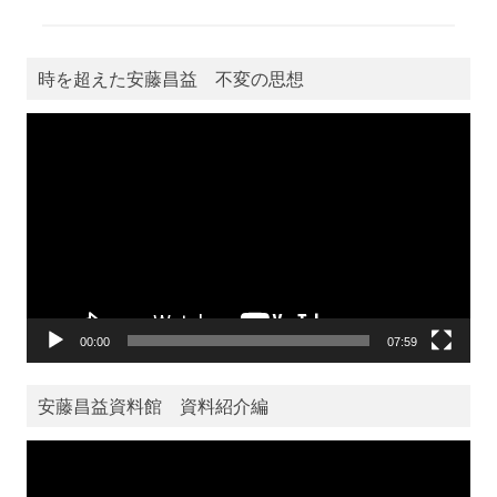
時を超えた安藤昌益 不変の思想
動
画
プ
レ
ー
ヤ
ー
00:00
07:59
安藤昌益資料館 資料紹介編
動
画
プ