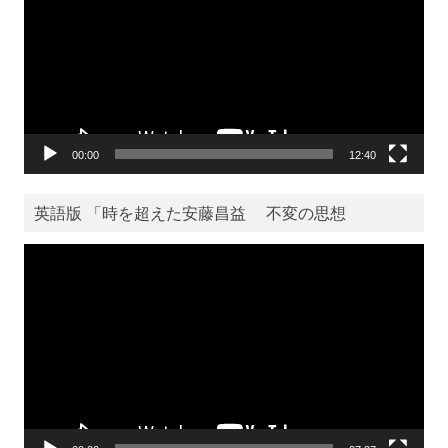
レ
ー
ヤ
ー
00:00
12:40
英語版 「時を超えた安藤昌益 不変の思想
動
画
プ
レ
ー
ヤ
ー