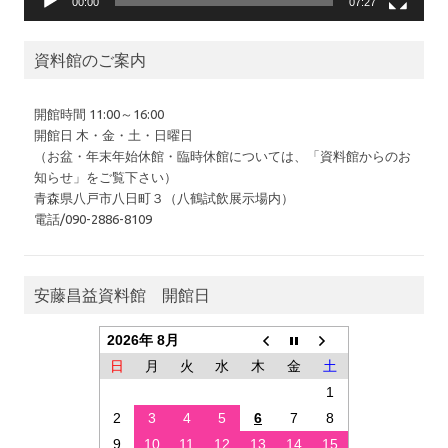
00:00
07:27
資料館のご案内
開館時間 11:00～16:00
開館日 木・金・土・日曜日
（お盆・年末年始休館・臨時休館については、「資料館からのお
知らせ」をご覧下さい）
青森県八戸市八日町３（八鶴試飲展示場内）
電話/090-2886-8109
安藤昌益資料館 開館日
2026年 8月
日
月
火
水
木
金
土
1
2
3
4
5
6
7
8
9
10
11
12
13
14
15