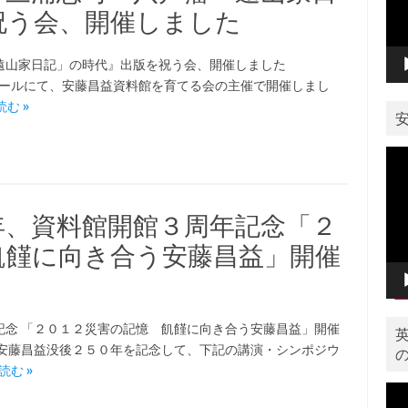
ー
祝う会、開催しました
ヤ
ー
遠山家日記」の時代』出版を祝う会、開催しました
バンホールにて、安藤昌益資料館を育てる会の主催で開催しまし
む »
動
画
プ
レ
年、資料館開館３周年記念「２
ー
ヤ
飢饉に向き合う安藤昌益」開催
ー
記念 「２０１２災害の記憶 飢饉に向き合う安藤昌益」開催
、安藤昌益没後２５０年を記念して、下記の講演・シンポジウ
読む »
動
画