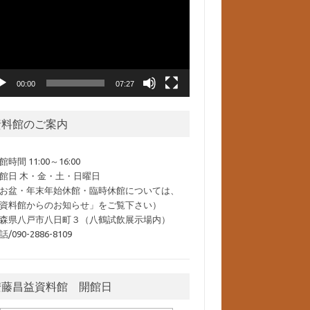
00:00
07:27
資料館のご案内
館時間 11:00～16:00
館日 木・金・土・日曜日
お盆・年末年始休館・臨時休館については、
資料館からのお知らせ」をご覧下さい）
森県八戸市八日町３（八鶴試飲展示場内）
話/090-2886-8109
安藤昌益資料館 開館日