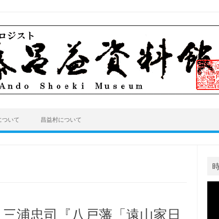
について
昌益村について
動
画
プ
・三浦忠司『八戸藩「遠山家日
レ