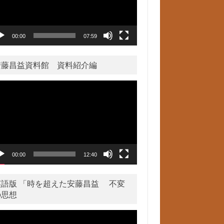
00:00
07:59
安藤昌益資料館 資料紹介編
00:00
12:40
英語版 「時を超えた安藤昌益 不変
の思想