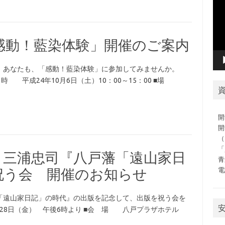
プ
レ
ー
ヤ
感動！藍染体験」開催のご案内
ー
。あなたも、「感動！藍染体験」に参加してみませんか。
時 平成24年10月6日（土）10：00～15：00 ■場
開
開
（
「
・三浦忠司『八戸藩「遠山家日
青
電
祝う会 開催のお知らせ
「遠山家日記」の時代』の出版を記念して、出版を祝う会を
月28日（金） 午後6時より ■会 場 八戸プラザホテル