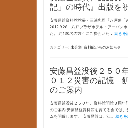
記」の時代』出版を
安藤昌益資料館館長・三浦忠司『八戸藩「
2012.9.28 八戸プラザホテル・アー
た。 約130名の方々にご参会いた…
続きを読
カテゴリー:
未分類
資料館からのお知らせ
安藤昌益没後２５０
０１２災害の記憶 
のご案内
安藤昌益没後２５０年、資料館開館３周年
のご案内 安藤昌益資料館を育てる会では
ムを開催します。 安藤昌益は、江…
続きを