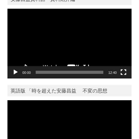
動
画
プ
レ
ー
ヤ
ー
00:00
12:40
英語版 「時を超えた安藤昌益 不変の思想
動
画
プ
レ
ー
ヤ
ー