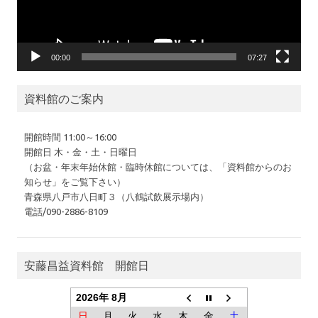
00:00
07:27
資料館のご案内
開館時間 11:00～16:00
開館日 木・金・土・日曜日
（お盆・年末年始休館・臨時休館については、「資料館からのお
知らせ」をご覧下さい）
青森県八戸市八日町３（八鶴試飲展示場内）
電話/090-2886-8109
安藤昌益資料館 開館日
2026年 8月
日
月
火
水
木
金
土