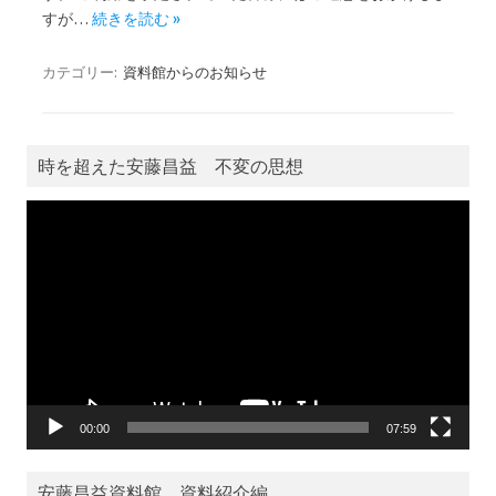
すが…
続きを読む »
カテゴリー:
資料館からのお知らせ
時を超えた安藤昌益 不変の思想
動
画
プ
レ
ー
ヤ
ー
00:00
07:59
安藤昌益資料館 資料紹介編