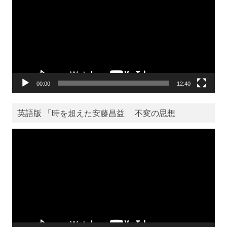
プ
レ
ー
ヤ
ー
00:00
12:40
英語版 「時を超えた安藤昌益 不変の思想
動
画
プ
レ
ー
ヤ
ー