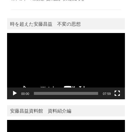
時を超えた安藤昌益 不変の思想
動
画
プ
レ
ー
ヤ
ー
00:00
07:59
安藤昌益資料館 資料紹介編
動
画