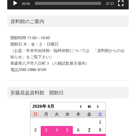
00:00
07:27
資料館のご案内
開館時間 11:00～16:00
開館日 木・金・土・日曜日
（お盆・年末年始休館・臨時休館については、「資料館からのお
知らせ」をご覧下さい）
青森県八戸市八日町３（八鶴試飲展示場内）
電話/090-2886-8109
安藤昌益資料館 開館日
2026年 8月
日
月
火
水
木
金
土
1
2
3
4
5
6
7
8