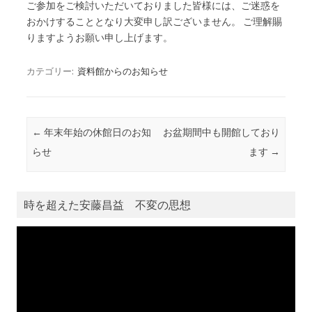
ご参加をご検討いただいておりました皆様には、ご迷惑を
おかけすることとなり大変申し訳ございません。 ご理解賜
りますようお願い申し上げます。
カテゴリー:
資料館からのお知らせ
投稿ナビゲーション
←
年末年始の休館日のお知
お盆期間中も開館しており
らせ
ます
→
時を超えた安藤昌益 不変の思想
動
画
プ
レ
ー
ヤ
ー