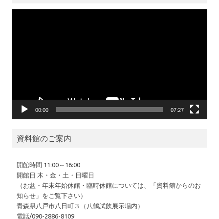
動
画
プ
レ
ー
ヤ
ー
00:00
07:27
資料館のご案内
開館時間 11:00～16:00
開館日 木・金・土・日曜日
（お盆・年末年始休館・臨時休館については、「資料館からのお
知らせ」をご覧下さい）
青森県八戸市八日町３（八鶴試飲展示場内）
電話/090-2886-8109