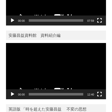
00:00
07:59
安藤昌益資料館 資料紹介編
動
画
プ
レ
ー
ヤ
ー
00:00
12:40
英語版 「時を超えた安藤昌益 不変の思想